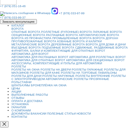
+7 (979) 051-16-46
+7 (978) 033-97-99
+7 (978) 033-99-37
Заказать консультацию
КАТАЛОГ
ВОРОТА
ОТКАТНЫЕ ВОРОТА
РОЛЛЕТНЫЕ (РУЛОННЫЕ) ВОРОТА
ГАРАЖНЫЕ ВОРОТА
СЕКЦИОННЫЕ ВОРОТА
РАСПАШНЫЕ ВОРОТА
АВТОМАТИЧЕСКИЕ ВОРОТА
ВОРОТА ИЗ ПРОФНАСТИЛА
ПРОМЫШЛЕННЫЕ ВОРОТА
ВОРОТА ДОРХАН
ПРОТИВОПОЖАРНЫЕ ВОРОТА
КОВАНЫЕ ВОРОТА И КАЛИТКИ
МЕТАЛЛИЧЕСКИЕ ВОРОТА
ДЕРЕВЯННЫЕ ВОРОТА
ВОРОТА ДЛЯ ДОМА И ДАЧИ
ВЪЕЗДНЫЕ ВОРОТА
ПОДЪЕМНЫЕ ВОРОТА
СДВИЖНЫЕ, РАЗДВИЖНЫЕ ВОРОТА
ФУРНИТУРА, БАЛКИ И КОМПЛЕКТУЮЩИЕ ДЛЯ ОТКАТНЫХ ВОРОТ
АВТОМАТИКА ДЛЯ ВОРОТ
АВТОМАТИКА ДЛЯ РАСПАШНЫХ ВОРОТ
АВТОМАТИКА ДЛЯ РОЛЛЕТНЫХ ВОРОТ
АВТОМАТИКА ДЛЯ ОТКАТНЫХ ВОРОТ
АВТОМАТИКА ДЛЯ СЕКЦИОННЫХ ВОРОТ
АКСЕССУАРЫ, КОМПЛЕКТУЮЩИЕ И ПУЛЬТЫ ДЛЯ АВТОМАТИКИ
РОЛЛЕТЫ
РОЛЛЕТЫ НА ОКНА
РОЛЛЕТЫ НА ДВЕРИ
РОЛЛЕТЫ ГАРАЖНЫЕ
РОЛЛЕТЫ ДЛЯ
МАГАЗИНОВ
РОЛЛЕТЫ ДЛЯ КАФЕ
РОЛЛЕТЫ НА ТОРГОВЫЕ ПАВИЛЬОНЫ
РОЛЛЕТЫ ДЛЯ ДАЧИ
РОЛЛЕТЫ НАРУЖНЫЕ
РОЛЛЕТЫ ВНУТРЕННИЕ
РОЛЛЕТЫ
С ЭЛЕКТРОПРИВОДОМ
АВТОМАТИЧЕСКИЕ РОЛЛЕТЫ
ПРОЗРАЧНЫЕ
РОЛЬСТАВНИ
ШЛАГБАУМЫ
БРОНЕПЛЁНКА НА ОКНА
ЦЕНЫ
АКЦИИ
ВЫПОЛНЕННЫЕ РАБОТЫ
ОТЗЫВЫ
ОПЛАТА И ДОСТАВКА
УСТАНОВКА
ГАРАНТИЯ
О КОМПАНИИ
ДОКУМЕНТЫ
ВАКАНСИИ
ПОЛЕЗНЫЕ СТАТЬИ
НОВОСТИ
КОНТАКТЫ