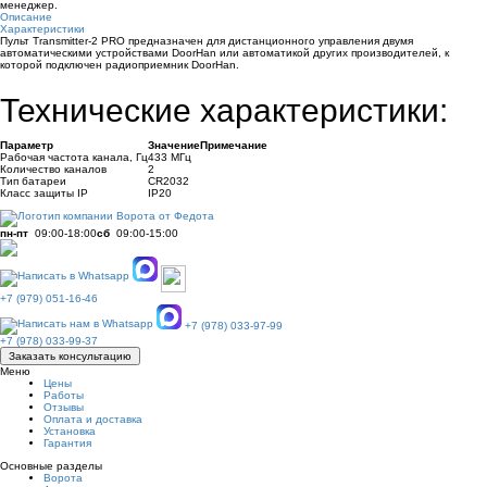
менеджер.
Описание
Характеристики
Пульт Transmitter-2 PRO предназначен для дистанционного управления двумя
автоматическими устройствами DoorHan или автоматикой других производителей, к
которой подключен радиоприемник DoorHan.
Технические характеристики:
Параметр
Значение
Примечание
Рабочая частота канала, Гц
433 МГц
Количество каналов
2
Тип батареи
CR2032
Класс защиты IP
IP20
пн-пт
09:00-18:00
сб
09:00-15:00
+7 (979) 051-16-46
+7 (978) 033-97-99
+7 (978) 033-99-37
Заказать консультацию
Меню
Цены
Работы
Отзывы
Оплата и доставка
Установка
Гарантия
Основные разделы
Ворота