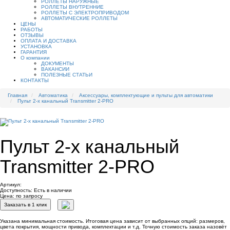
РОЛЛЕТЫ НАРУЖНЫЕ
РОЛЛЕТЫ ВНУТРЕННИЕ
РОЛЛЕТЫ С ЭЛЕКТРОПРИВОДОМ
АВТОМАТИЧЕСКИЕ РОЛЛЕТЫ
ЦЕНЫ
РАБОТЫ
ОТЗЫВЫ
ОПЛАТА И ДОСТАВКА
УСТАНОВКА
ГАРАНТИЯ
О компании
ДОКУМЕНТЫ
ВАКАНСИИ
ПОЛЕЗНЫЕ СТАТЬИ
КОНТАКТЫ
Главная
Автоматика
Аксессуары, комплектующие и пульты для автоматики
Пульт 2-х канальный Transmitter 2-PRO
Пульт 2-х канальный
Transmitter 2-PRO
Артикул:
Доступность:
Есть в наличии
Цена: по запросу
Заказать в 1 клик
Указана минимальная стоимость. Итоговая цена зависит от выбранных опций: размеров,
цвета покрытия, мощности привода, комплектации и т.д. Точную стоимость заказа назовёт