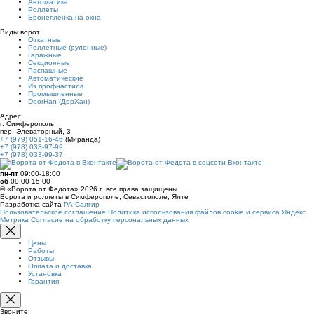
Автоматика
Роллеты
Бронеплёнка на окна
Виды ворот
Откатные
Роллетные (рулонные)
Гаражные
Секционные
Распашные
Автоматические
Из профнастила
Промышленные
DoorHan (ДорХан)
Адрес:
г. Симферополь
пер. Элеваторный, 3
+7 (979) 051-16-46
(Миранда)
+7 (978) 033-97-99
+7 (978) 033-99-37
пн-пт
09:00-18:00
сб
09:00-15:00
© «Ворота от Федота» 2026 г. все права защищены.
Ворота и роллеты в Симферополе, Севастополе, Ялте
Разработка сайта
РА Салгир
Пользовательское соглашение
Политика использования файлов cookie и сервиса Яндекс
Метрика
Согласие на обработку персональных данных
Цены
Работы
Отзывы
Оплата и доставка
Установка
Гарантия
Звоните: