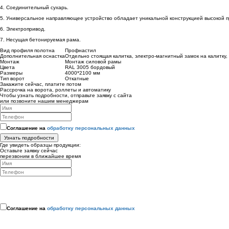
4. Соединительный сухарь.
5. Универсальное направляющее устройство обладает уникальной конструкцией высокой п
6. Электропривод.
7. Несущая бетонируемая рама.
Вид профиля полотна
Профнастил
Дополнительная оснастка
Отдельно стоящая калитка, электро-магнитный замок на калитку,
Монтаж
Монтаж силовой рамы
Цвета
RAL 3005 бордовый
Размеры
4000*2100 мм
Тип ворот
Откатные
Закажите сейчас, платите потом
Рассрочка на ворота, роллеты и автоматику
Чтобы узнать подробности, отправьте заявку с сайта
или позвоните нашим менеджерам
Соглашение на
обработку персональных данных
Узнать подробности
Где увидеть образцы продукции:
Оставьте заявку сейчас
перезвоним в ближайшее время
Соглашение на
обработку персональных данных