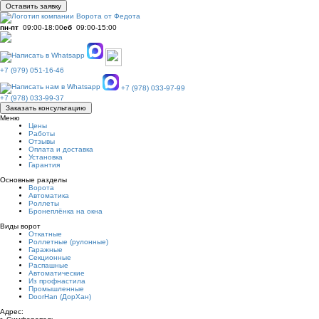
Оставить заявку
пн-пт
09:00-18:00
сб
09:00-15:00
+7 (979) 051-16-46
+7 (978) 033-97-99
+7 (978) 033-99-37
Заказать консультацию
Меню
Цены
Работы
Отзывы
Оплата и доставка
Установка
Гарантия
Основные разделы
Ворота
Автоматика
Роллеты
Бронеплёнка на окна
Виды ворот
Откатные
Роллетные (рулонные)
Гаражные
Секционные
Распашные
Автоматические
Из профнастила
Промышленные
DoorHan (ДорХан)
Адрес: