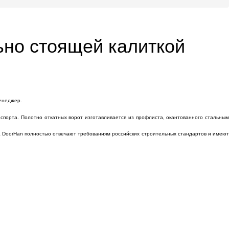
ьно стоящей калиткой
менеджер.
порта. Полотно откатных ворот изготавливается из профлиста, окантованного стальным
а DoorHan полностью отвечают требованиям российских строительных стандартов и имеют