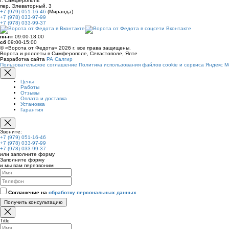
г. Симферополь
пер. Элеваторный, 3
+7 (979) 051-16-46
(Миранда)
+7 (978) 033-97-99
+7 (978) 033-99-37
пн-пт
09:00-18:00
сб
09:00-15:00
© «Ворота от Федота» 2026 г. все права защищены.
Ворота и роллеты в Симферополе, Севастополе, Ялте
Разработка сайта
РА Салгир
Пользовательское соглашение
Политика использования файлов cookie и сервиса Яндекс М
Цены
Работы
Отзывы
Оплата и доставка
Установка
Гарантия
Звоните:
+7 (979) 051-16-46
+7 (978) 033-97-99
+7 (978) 033-99-37
или заполните форму
Заполните форму
и мы вам перезвоним
Соглашение на
обработку персональных данных
Получить консультацию
Title