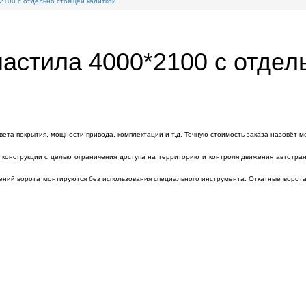
2100 с отдельно стоящей калиткой
астила 4000*2100 с отдел
вета покрытия, мощности привода, комплектации и т.д. Точную стоимость заказа назовёт 
онструкции с целью ограничения доступа на территорию и контроля движения автотранс
нений ворота монтируются без использования специального инструмента. Откатные ворот