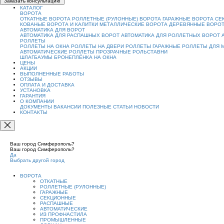
Заказать консультацию
КАТАЛОГ
ВОРОТА
ОТКАТНЫЕ ВОРОТА
РОЛЛЕТНЫЕ (РУЛОННЫЕ) ВОРОТА
ГАРАЖНЫЕ ВОРОТА
СЕ
КОВАНЫЕ ВОРОТА И КАЛИТКИ
МЕТАЛЛИЧЕСКИЕ ВОРОТА
ДЕРЕВЯННЫЕ ВОРО
АВТОМАТИКА ДЛЯ ВОРОТ
АВТОМАТИКА ДЛЯ РАСПАШНЫХ ВОРОТ
АВТОМАТИКА ДЛЯ РОЛЛЕТНЫХ ВОРОТ
РОЛЛЕТЫ
РОЛЛЕТЫ НА ОКНА
РОЛЛЕТЫ НА ДВЕРИ
РОЛЛЕТЫ ГАРАЖНЫЕ
РОЛЛЕТЫ ДЛЯ 
АВТОМАТИЧЕСКИЕ РОЛЛЕТЫ
ПРОЗРАЧНЫЕ РОЛЬСТАВНИ
ШЛАГБАУМЫ
БРОНЕПЛЁНКА НА ОКНА
ЦЕНЫ
АКЦИИ
ВЫПОЛНЕННЫЕ РАБОТЫ
ОТЗЫВЫ
ОПЛАТА И ДОСТАВКА
УСТАНОВКА
ГАРАНТИЯ
О КОМПАНИИ
ДОКУМЕНТЫ
ВАКАНСИИ
ПОЛЕЗНЫЕ СТАТЬИ
НОВОСТИ
КОНТАКТЫ
Ваш город Симферополь?
Ваш город Симферополь?
Да
Выбрать другой город
ВОРОТА
ОТКАТНЫЕ
РОЛЛЕТНЫЕ (РУЛОННЫЕ)
ГАРАЖНЫЕ
СЕКЦИОННЫЕ
РАСПАШНЫЕ
АВТОМАТИЧЕСКИЕ
ИЗ ПРОФНАСТИЛА
ПРОМЫШЛЕННЫЕ