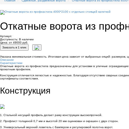
Главная
Сдвижные, раздвижные ворота
Откатные ворота из профнастила 4000*
Откатные ворота из профн
Артикул:
Доступность:
В наличии
Цена: от 49000 руб.
Заказать в 1 клик
Указана минимальная стоимость. Итоговая цена зависит от выбранных опций: размеров, ц
Описание
Характеристики
Откатные ворота из профнастила
предназначены для установки в уличные ограждающие к
прокатным профилем.
Конструкция отличается легкостью и надежностью. Благодаря отсутствию сварных соеди
сертификаты соответствия.
Конструкция
1. Стальной несущий профиль делает раму конструкции высокопрочной.
2. Профлист толщиной 0,7 мм и высотой 20 мм оцинкован и окрашен с двух сторон.
3. Универсальный верхний ловитель с бампером и регулировкой полотна ворот.