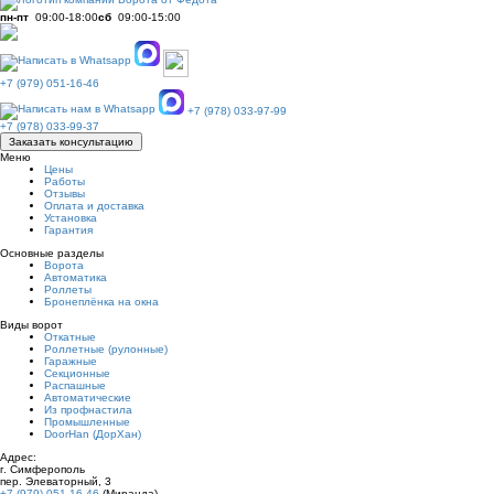
пн-пт
09:00-18:00
сб
09:00-15:00
+7 (979) 051-16-46
+7 (978) 033-97-99
+7 (978) 033-99-37
Заказать консультацию
Меню
Цены
Работы
Отзывы
Оплата и доставка
Установка
Гарантия
Основные разделы
Ворота
Автоматика
Роллеты
Бронеплёнка на окна
Виды ворот
Откатные
Роллетные (рулонные)
Гаражные
Секционные
Распашные
Автоматические
Из профнастила
Промышленные
DoorHan (ДорХан)
Адрес:
г. Симферополь
пер. Элеваторный, 3
+7 (979) 051-16-46
(Миранда)