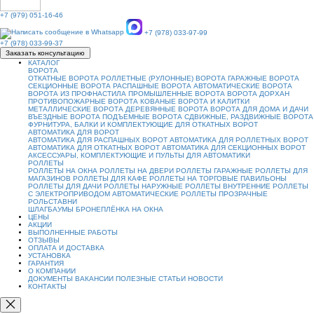
+7 (979) 051-16-46
+7 (978) 033-97-99
+7 (978) 033-99-37
Заказать консультацию
КАТАЛОГ
ВОРОТА
ОТКАТНЫЕ ВОРОТА
РОЛЛЕТНЫЕ (РУЛОННЫЕ) ВОРОТА
ГАРАЖНЫЕ ВОРОТА
СЕКЦИОННЫЕ ВОРОТА
РАСПАШНЫЕ ВОРОТА
АВТОМАТИЧЕСКИЕ ВОРОТА
ВОРОТА ИЗ ПРОФНАСТИЛА
ПРОМЫШЛЕННЫЕ ВОРОТА
ВОРОТА ДОРХАН
ПРОТИВОПОЖАРНЫЕ ВОРОТА
КОВАНЫЕ ВОРОТА И КАЛИТКИ
МЕТАЛЛИЧЕСКИЕ ВОРОТА
ДЕРЕВЯННЫЕ ВОРОТА
ВОРОТА ДЛЯ ДОМА И ДАЧИ
ВЪЕЗДНЫЕ ВОРОТА
ПОДЪЕМНЫЕ ВОРОТА
СДВИЖНЫЕ, РАЗДВИЖНЫЕ ВОРОТА
ФУРНИТУРА, БАЛКИ И КОМПЛЕКТУЮЩИЕ ДЛЯ ОТКАТНЫХ ВОРОТ
АВТОМАТИКА ДЛЯ ВОРОТ
АВТОМАТИКА ДЛЯ РАСПАШНЫХ ВОРОТ
АВТОМАТИКА ДЛЯ РОЛЛЕТНЫХ ВОРОТ
АВТОМАТИКА ДЛЯ ОТКАТНЫХ ВОРОТ
АВТОМАТИКА ДЛЯ СЕКЦИОННЫХ ВОРОТ
АКСЕССУАРЫ, КОМПЛЕКТУЮЩИЕ И ПУЛЬТЫ ДЛЯ АВТОМАТИКИ
РОЛЛЕТЫ
РОЛЛЕТЫ НА ОКНА
РОЛЛЕТЫ НА ДВЕРИ
РОЛЛЕТЫ ГАРАЖНЫЕ
РОЛЛЕТЫ ДЛЯ
МАГАЗИНОВ
РОЛЛЕТЫ ДЛЯ КАФЕ
РОЛЛЕТЫ НА ТОРГОВЫЕ ПАВИЛЬОНЫ
РОЛЛЕТЫ ДЛЯ ДАЧИ
РОЛЛЕТЫ НАРУЖНЫЕ
РОЛЛЕТЫ ВНУТРЕННИЕ
РОЛЛЕТЫ
С ЭЛЕКТРОПРИВОДОМ
АВТОМАТИЧЕСКИЕ РОЛЛЕТЫ
ПРОЗРАЧНЫЕ
РОЛЬСТАВНИ
ШЛАГБАУМЫ
БРОНЕПЛЁНКА НА ОКНА
ЦЕНЫ
АКЦИИ
ВЫПОЛНЕННЫЕ РАБОТЫ
ОТЗЫВЫ
ОПЛАТА И ДОСТАВКА
УСТАНОВКА
ГАРАНТИЯ
О КОМПАНИИ
ДОКУМЕНТЫ
ВАКАНСИИ
ПОЛЕЗНЫЕ СТАТЬИ
НОВОСТИ
КОНТАКТЫ