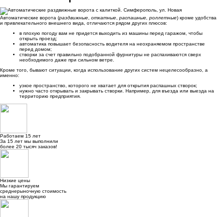
Автоматические ворота (
раздвижные
,
откатные
,
распашные,
роллетные
) кроме удобства
и привлекательного внешнего вида, отличаются рядом других плюсов:
в плохую погоду вам не придется выходить из машины перед гаражом, чтобы
открыть проезд;
автоматика повышает безопасность водителя на неохраняемом пространстве
перед домом;
створки за счет правильно подобранной фурнитуры не распахиваются сверх
необходимого даже при сильном ветре.
Кроме того, бывают ситуации, когда использование других систем нецелесообразно, а
именно:
узкое пространство, которого не хватает для открытия распашных створок;
нужно часто открывать и закрывать створки. Например, для въезда или выезда на
территорию предприятия.
Работаем 15 лет
За 15 лет мы выполнили
более 20 тысяч заказов!
Низкие цены
Мы гарантируем
среднерыночную стоимость
на нашу продукцию