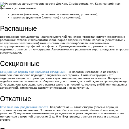
Делаем и устанавливаем:
уличные (откатные, распашные, промышленные, роллетные);
гаражные (рулонные (роллетные) и секционные).
Распашные
Воображение большинства наших покупателей при слове «ворота» рисует классические
распашные створки с элементами ковки. Каркас сварен из стали, полотна (решетчатые и
со сплошным заполнением) тоже из стали или поликарбоната, алюминиевых
экструдированных профилей, профлиста. Приводы — линейного, рычажного или
подземного зависят от конструкции. Автоматические распашные ворота надежны и просты
в эксплуатации.
Секционные
Секционные ворота ещё называют складными
. Т.к. полотно изготовлено из сэндвич-
панелей, они хорошо подходят для утеплённых гаражей. Сама конструкция - это
отдельные секции, которые двигаются при помощи шарнирного механизма. Во время
подъёма полотно компактно собирается под потолком для освобождения прохода/проезда.
Открывать или закрывать такие ворота сложно и неудобно, поэтому в 90% они оснащены
автоматикой. Тип привода зависит от площади и веса полотна.
Откатные
Откатные или раздвижные ворота
. Как работают — откат створок (обычно одной) в
стороны по направляющим. Полотно может быть со сплошной обшивкой или в виде
решетки. Предлагаем автоматические раздвижные ворота подвесного, консольного, на
монорельсе с шириной створок от 2 до 6 м. Вид привода зависит от веса и размера
створки.