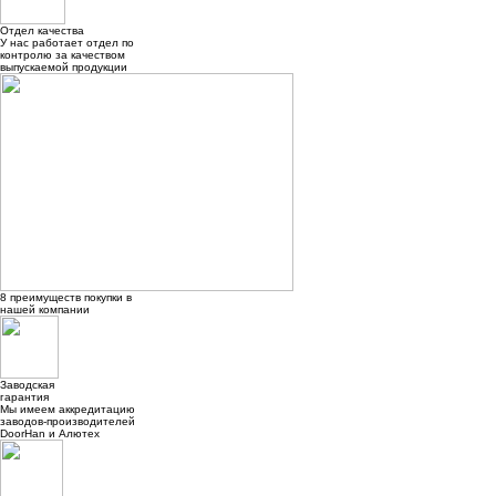
Отдел качества
У нас работает отдел по
контролю за качеством
выпускаемой продукции
8
преимуществ
покупки в
нашей компании
Заводская
гарантия
Мы имеем аккредитацию
заводов-производителей
DoorHan и Алютех