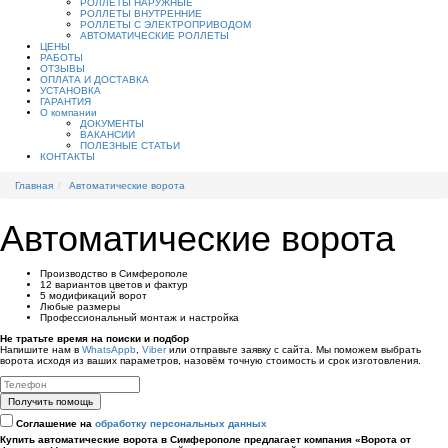
РОЛЛЕТЫ НАРУЖНЫЕ
РОЛЛЕТЫ ВНУТРЕННИЕ
РОЛЛЕТЫ С ЭЛЕКТРОПРИВОДОМ
АВТОМАТИЧЕСКИЕ РОЛЛЕТЫ
ЦЕНЫ
РАБОТЫ
ОТЗЫВЫ
ОПЛАТА И ДОСТАВКА
УСТАНОВКА
ГАРАНТИЯ
О компании
ДОКУМЕНТЫ
ВАКАНСИИ
ПОЛЕЗНЫЕ СТАТЬИ
КОНТАКТЫ
Главная
Автоматические ворота
Автоматические ворота
Производство в Симферополе
12 вариантов цветов и фактур
5 модификаций ворот
Любые размеры
Профессиональный монтаж и настройка
Не тратьте время на поиски и подбор
Напишите нам в
WhatsAppb
,
Viber
или отправьте заявку с сайта. Мы поможем выбрать
ворота исходя из ваших параметров, назовём точную стоимость и срок изготовления.
Получить помощь
Соглашение на
обработку персональных данных
Купить автоматические ворота в Симферополе предлагает компания «Ворота от