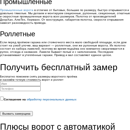
Промышленные
Промышленные ворота
в отличие от бытовых, большие по размеру, быстро открываются и
довольно тяжелые. Мы делаем и монтируем секционные, рулонные, секционные, откатные
и скоростные промышленные ворота всех размеров. Полотна от производителей
ДоорХан, АлюТех, Херманн. От конструкции, габаритов полотна, скорости открывания
зависит разновидность привода.
Роллетные
Если перед проёмом гаража или стояночного места мало свободной площади, если дом
стоит на узкой улочке, ваш вариант — роллетные, они же рулонные ворота. Их полотно
состоит из набора ламелей, поэтому во время подъёма оно компактно сворачивается в
рулон, отсюда и название. Ламели бывают полые и с заполнением. Последние
устанавливают в утеплённые гаражи. Привод и вал составляют единое целое.
Получить бесплатный замер
Бесплатно поможем снять размеры воротного проёма
и назовём точную стоимость ворот и роллет
Соглашение на
обработку персональных данных
Вызвать замерщика
Плюсы ворот с автоматикой