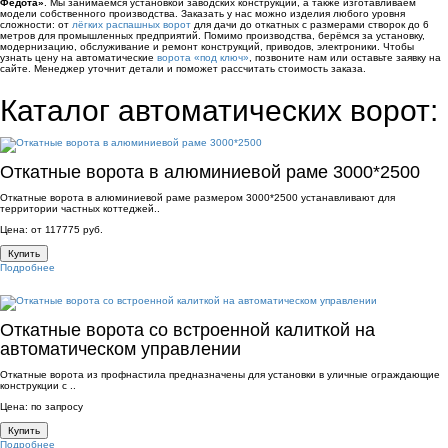
Федота»
. Мы занимаемся установкой заводских конструкций, а также изготавливаем
модели собственного производства. Заказать у нас можно изделия любого уровня
сложности: от
лёгких распашных ворот
для дачи до откатных с размерами створок до 6
метров для промышленных предприятий. Помимо производства, берёмся за установку,
модернизацию, обслуживание и ремонт конструкций, приводов, электроники. Чтобы
узнать цену на автоматические
ворота «под ключ»
, позвоните нам или оставьте заявку на
сайте. Менеджер уточнит детали и поможет рассчитать стоимость заказа.
Каталог автоматических ворот:
Откатные ворота в алюминиевой раме 3000*2500
Откатные ворота в алюминиевой раме размером 3000*2500 устанавливают для
территории частных коттеджей..
Цена: от 117775 руб.
Купить
Подробнее
Откатные ворота со встроенной калиткой на
автоматическом управлении
Откатные ворота из профнастила предназначены для установки в уличные ограждающие
конструкции с ..
Цена: по запросу
Купить
Подробнее