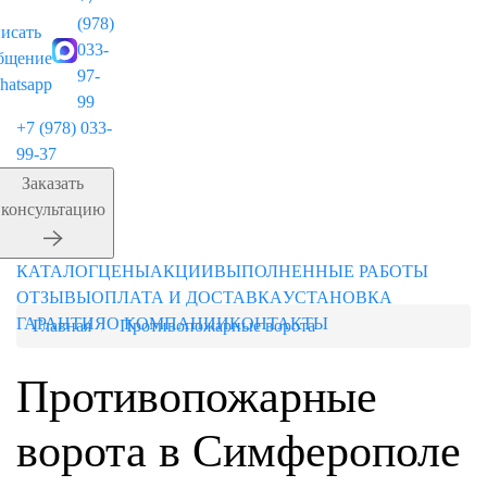
(978)
033-
97-
99
+7 (978) 033-
99-37
Заказать
консультацию
КАТАЛОГ
ЦЕНЫ
АКЦИИ
ВЫПОЛНЕННЫЕ РАБОТЫ
ОТЗЫВЫ
ОПЛАТА И ДОСТАВКА
УСТАНОВКА
ГАРАНТИЯ
О КОМПАНИИ
КОНТАКТЫ
Главная
Противопожарные ворота
Противопожарные
ворота в Симферополе