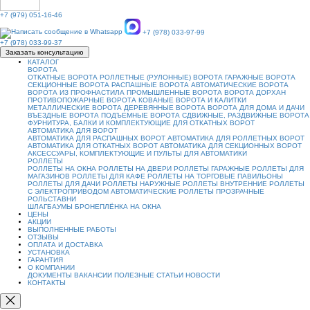
+7 (979) 051-16-46
+7 (978) 033-97-99
+7 (978) 033-99-37
Заказать консультацию
КАТАЛОГ
ВОРОТА
ОТКАТНЫЕ ВОРОТА
РОЛЛЕТНЫЕ (РУЛОННЫЕ) ВОРОТА
ГАРАЖНЫЕ ВОРОТА
СЕКЦИОННЫЕ ВОРОТА
РАСПАШНЫЕ ВОРОТА
АВТОМАТИЧЕСКИЕ ВОРОТА
ВОРОТА ИЗ ПРОФНАСТИЛА
ПРОМЫШЛЕННЫЕ ВОРОТА
ВОРОТА ДОРХАН
ПРОТИВОПОЖАРНЫЕ ВОРОТА
КОВАНЫЕ ВОРОТА И КАЛИТКИ
МЕТАЛЛИЧЕСКИЕ ВОРОТА
ДЕРЕВЯННЫЕ ВОРОТА
ВОРОТА ДЛЯ ДОМА И ДАЧИ
ВЪЕЗДНЫЕ ВОРОТА
ПОДЪЕМНЫЕ ВОРОТА
СДВИЖНЫЕ, РАЗДВИЖНЫЕ ВОРОТА
ФУРНИТУРА, БАЛКИ И КОМПЛЕКТУЮЩИЕ ДЛЯ ОТКАТНЫХ ВОРОТ
АВТОМАТИКА ДЛЯ ВОРОТ
АВТОМАТИКА ДЛЯ РАСПАШНЫХ ВОРОТ
АВТОМАТИКА ДЛЯ РОЛЛЕТНЫХ ВОРОТ
АВТОМАТИКА ДЛЯ ОТКАТНЫХ ВОРОТ
АВТОМАТИКА ДЛЯ СЕКЦИОННЫХ ВОРОТ
АКСЕССУАРЫ, КОМПЛЕКТУЮЩИЕ И ПУЛЬТЫ ДЛЯ АВТОМАТИКИ
РОЛЛЕТЫ
РОЛЛЕТЫ НА ОКНА
РОЛЛЕТЫ НА ДВЕРИ
РОЛЛЕТЫ ГАРАЖНЫЕ
РОЛЛЕТЫ ДЛЯ
МАГАЗИНОВ
РОЛЛЕТЫ ДЛЯ КАФЕ
РОЛЛЕТЫ НА ТОРГОВЫЕ ПАВИЛЬОНЫ
РОЛЛЕТЫ ДЛЯ ДАЧИ
РОЛЛЕТЫ НАРУЖНЫЕ
РОЛЛЕТЫ ВНУТРЕННИЕ
РОЛЛЕТЫ
С ЭЛЕКТРОПРИВОДОМ
АВТОМАТИЧЕСКИЕ РОЛЛЕТЫ
ПРОЗРАЧНЫЕ
РОЛЬСТАВНИ
ШЛАГБАУМЫ
БРОНЕПЛЁНКА НА ОКНА
ЦЕНЫ
АКЦИИ
ВЫПОЛНЕННЫЕ РАБОТЫ
ОТЗЫВЫ
ОПЛАТА И ДОСТАВКА
УСТАНОВКА
ГАРАНТИЯ
О КОМПАНИИ
ДОКУМЕНТЫ
ВАКАНСИИ
ПОЛЕЗНЫЕ СТАТЬИ
НОВОСТИ
КОНТАКТЫ