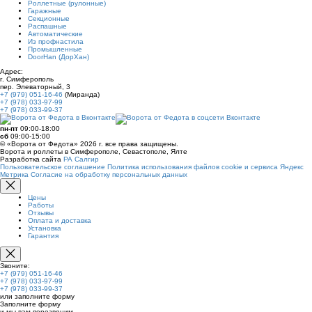
Роллетные (рулонные)
Гаражные
Секционные
Распашные
Автоматические
Из профнастила
Промышленные
DoorHan (ДорХан)
Адрес:
г. Симферополь
пер. Элеваторный, 3
+7 (979) 051-16-46
(Миранда)
+7 (978) 033-97-99
+7 (978) 033-99-37
пн-пт
09:00-18:00
сб
09:00-15:00
© «Ворота от Федота» 2026 г. все права защищены.
Ворота и роллеты в Симферополе, Севастополе, Ялте
Разработка сайта
РА Салгир
Пользовательское соглашение
Политика использования файлов cookie и сервиса Яндекс
Метрика
Согласие на обработку персональных данных
Цены
Работы
Отзывы
Оплата и доставка
Установка
Гарантия
Звоните:
+7 (979) 051-16-46
+7 (978) 033-97-99
+7 (978) 033-99-37
или заполните форму
Заполните форму
и мы вам перезвоним