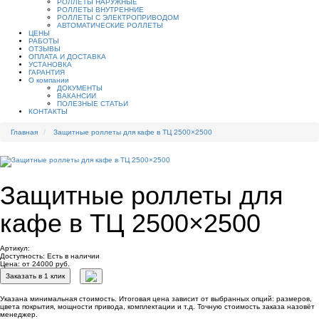
РОЛЛЕТЫ НАРУЖНЫЕ
РОЛЛЕТЫ ВНУТРЕННИЕ
РОЛЛЕТЫ С ЭЛЕКТРОПРИВОДОМ
АВТОМАТИЧЕСКИЕ РОЛЛЕТЫ
ЦЕНЫ
РАБОТЫ
ОТЗЫВЫ
ОПЛАТА И ДОСТАВКА
УСТАНОВКА
ГАРАНТИЯ
О компании
ДОКУМЕНТЫ
ВАКАНСИИ
ПОЛЕЗНЫЕ СТАТЬИ
КОНТАКТЫ
Главная
Защитные роллеты для кафе в ТЦ 2500×2500
Защитные роллеты для
кафе в ТЦ 2500×2500
Артикул:
Доступность:
Есть в наличии
Цена: от 24000 руб.
Заказать в 1 клик
Указана минимальная стоимость. Итоговая цена зависит от выбранных опций: размеров,
цвета покрытия, мощности привода, комплектации и т.д. Точную стоимость заказа назовёт
менеджер.