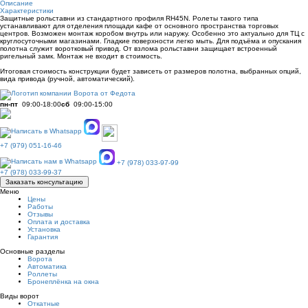
Описание
Характеристики
Защитные рольставни из стандартного профиля RH45N. Ролеты такого типа
устанавливают для отделения площади кафе от основного пространства торговых
центров. Возможен монтаж коробом внутрь или наружу. Особенно это актуально для ТЦ с
круглосуточными магазинами. Гладкие поверхности легко мыть. Для подъёма и опускания
полотна служит воротковый привод. От взлома рольставни защищает встроенный
ригельный замк. Монтаж не входит в стоимость.
Итоговая стоимость конструкции будет зависеть от размеров полотна, выбранных опций,
вида привода (ручной, автоматический).
пн-пт
09:00-18:00
сб
09:00-15:00
+7 (979) 051-16-46
+7 (978) 033-97-99
+7 (978) 033-99-37
Заказать консультацию
Меню
Цены
Работы
Отзывы
Оплата и доставка
Установка
Гарантия
Основные разделы
Ворота
Автоматика
Роллеты
Бронеплёнка на окна
Виды ворот
Откатные